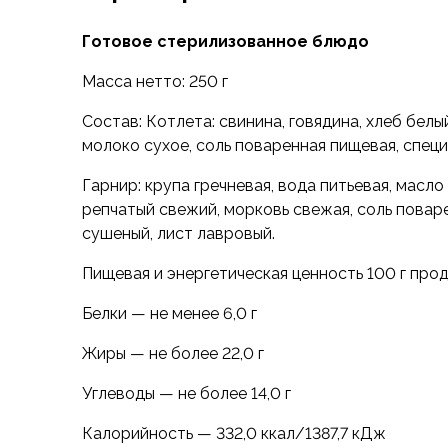
Флисовые куртки
Готовое стерилизованное блюдо
Беговые и спортивные
Пончо и дождевики
Масса нетто: 250 г
Пуховые куртки
Куртки с синтетическим утеплителем
Состав: Котлета: свинина, говядина, хлеб белы
Жилеты
молоко сухое, соль поваренная пищевая, спец
Брюки
Гарнир: крупа гречневая, вода питьевая, масло
Мембранные брюки
репчатый свежий, морковь свежая, соль повар
Брюки софтшелл и ветрозащита
сушеный, лист лавровый.
Брюки с синтетическим утеплителем
Флисовые брюки
Пищевая и энергетическая ценность 100 г прод
Беговые и спортивные
Шорты
Белки — не менее 6,0 г
Термобелье
Жиры — не более 22,0 г
Термофутболки
Термолеггинсы
Углеводы — не более 14,0 г
Термотрусы
Толстовки, худи
Калорийность — 332,0 ккал/1387,7 кДж