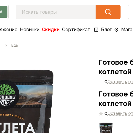
А
ряжение
Новинки
Скидки
Сертификат
Блог
Мага
я
Еда
Готовое 
котлетой 
0
Оставить о
Готовое 
котлетой 
0
Оставить о