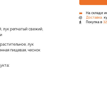
На складе и
Доставка
ку
Покупка в
32
й, лук репчатый свежий,
ии
 растительное, лук
енная пищевая, чеснок
укта: