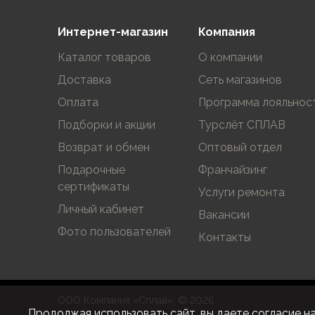
Варежки
Зимние перчатки
Интернет-магазин
Компания
Всесезонные перчатки
Каталог товаров
О компании
Мембранные перчатки
Доставка
Сеть магазинов
Неопреновые перчатки
Полуперчатки
Оплата
Программа лояльнос
Головные уборы
Подборки и акции
Турслёт СПЛАВ
Шапки
Возврат и обмен
Оптовый отдел
Маски, подшлемники
Капюшоны-банданы
Подарочные
Франчайзинг
Банданы, гейторы
сертификаты
Услуги ремонта
Кепки и бейсболки
Личный кабинет
Вакансии
Шарфы
Фото пользователей
Панамы
Контакты
Носки
Для треккинга
Носки для бега
Повседневные
ООО Компания «Сплав», © 2026
Продолжая использовать сайт, вы даете согласие н