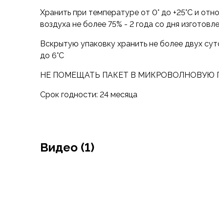
Футболки
Хранить при температуре от 0° до +25°C и от
Нижнее белье
воздуха не более 75% - 2 года со дня изготовл
Обувь
Мужская обувь
Вскрытую упаковку хранить не более двух сут
Ботинки
до 6°C
Утепленные
Неутепленные
НЕ ПОМЕЩАТЬ ПАКЕТ В МИКРОВОЛНОВУЮ 
Полуботинки
Срок годности: 24 месяца
Кроссовки
Трейловые кроссовки
Повседневные кроссовки
Кроссовки треккинговые
Сапоги
Видео (1)
Зимние
Демисезонные
Болотные сапоги, забродники
Вкладыши
Сандалии
Гамаши, бахилы