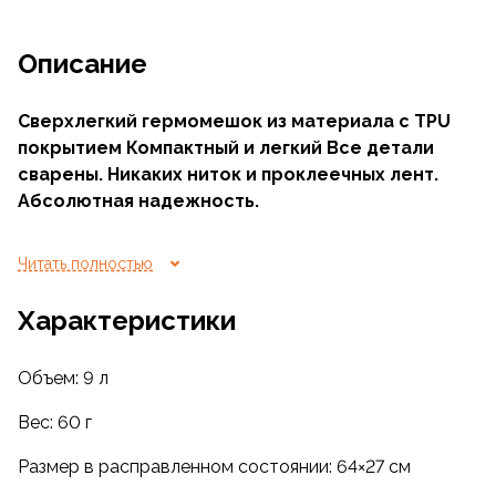
Описание
Сверхлегкий гермомешок из материала с TPU
покрытием Компактный и легкий Все детали
сварены. Никаких ниток и проклеечных лент.
Абсолютная надежность.
Сконструирован для водного туризма. Узкая
Читать полностью
цилиндрическая форма удобна для укладки
во внутренние карманы пакрафтов и сложно
Характеристики
доступные места байдарок.
Объем: 9 л
Удобно использовать в карманах тактических
рюкзаков и на внешней навеске. Но не забывайте,
Вес: 60 г
внешняя навеска это всегда повышенный риск.
Размер в расправленном состоянии: 64×27 см