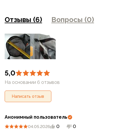
искажением цветопередачи монитора, настройками
фотоаппаратуры и прочими факторами. Цены указанные
на сайте могут отличаться от цен в розничных
Отзывы (6)
Вопросы (0)
магазинах
5,0
На основании 6 отзывов
Написать отзыв
Анонимный пользователь
0
0
04.05.2026