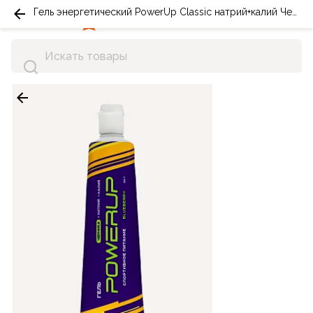
Гель энергетический PowerUp Classic натрий+калий Черника туба 50г
0
0