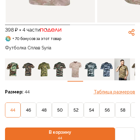
398 ₽ × 4 части
+ 70 бонусов за этот товар
Футболка Сплав Syria
Размер:
44
Таблица размеров
44
46
48
50
52
54
56
58
6
В корзину
44