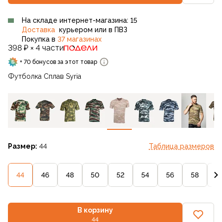
На складе интернет-магазина: 15
Доставка
курьером или в ПВЗ
Покупка в
37 магазинах
398 ₽ × 4 части
+ 70 бонусов за этот товар
Футболка Сплав Syria
Размер:
44
Таблица размеров
44
46
48
50
52
54
56
58
6
В корзину
44