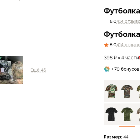
Футболка
 настройками
нные на сайте могут
5,0
414 отзыв
Футболка
5,0
414 отзыв
398 ₽ × 4 части
+ 70 бонусов
Ещё 46
Размер:
44