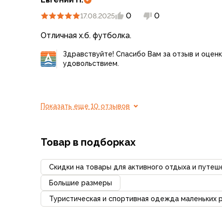
Варежки
0
0
17.08.2025
Зимние перчатки
Всесезонные перчатки
Отличная х.б. футболка.
Мембранные перчатки
Здравствуйте! Спасибо Вам за отзыв и оценк
Неопреновые перчатки
удовольствием.
Полуперчатки
Головные уборы
Шапки
Маски, подшлемники
Показать еще 10 отзывов
Капюшоны-банданы
Банданы, гейторы
Кепки и бейсболки
Товар в подборках
Шарфы
Панамы
Скидки на товары для активного отдыха и путеш
Носки
Большие размеры
Для треккинга
Туристическая и спортивная одежда маленьких 
Носки для бега
Повседневные