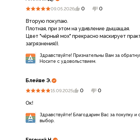
Аксессуары для обуви
0
0
09.05.2026
Уход за обувью
Шнурки, стельки
Вторую покупаю.
Сушилки для обуви
Плотная, при этом на удивление дышащая.
Клей
Цвет "чёрный мох" прекрасно маскирует пра
Ледоступы
Женская обувь
Ботинки
Здравствуйте! Признательны Вам за обратну
Носите с удовольствием.
Кроссовки
Сапоги
Гамаши, бахилы
Блейве Э.
Аксессуары для обуви
0
0
15.09.2025
Уход за обувью
Шнурки, стельки
Ок!
Сушилки для обуви
Здравствуйте! Благодарим Вас за покупку и 
Клей
выбор.
Ледоступы
Аксессуары
Варежки и перчатки
Евгений Н.