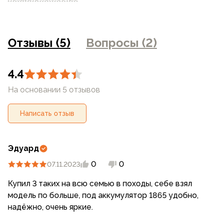
отличаться от реального цвета товара, что связано с
искажением цветопередачи монитора, настройками
фотоаппаратуры и прочими факторами. Цены указанные
на сайте могут отличаться от цен в розничных
Отзывы (5)
Вопросы (2)
магазинах
4.4
На основании 5 отзывов
Написать отзыв
Эдуард
0
0
07.11.2023
Купил 3 таких на всю семью в походы, себе взял
модель по больше, под аккумулятор 1865 удобно,
надёжно, очень яркие.