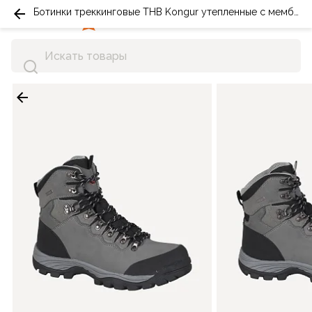
Ботинки треккинговые THB Kongur утепленные с мембраной серые
0
0