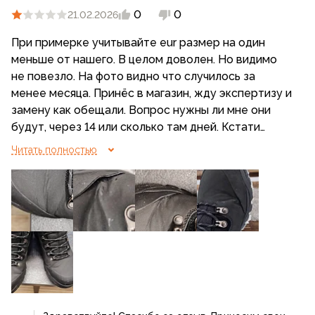
клеевой
0
0
21.02.2026
Подошва двухкомпонентная
При примерке учитывайте еur размер на один
(термостойкая резина + ЭВА) — хорошо
меньше от нашего. В целом доволен. Но видимо
амортизирующая и нескользящая.
не повезло. На фото видно что случилось за
менее месяца. Принёс в магазин, жду экспертизу и
Разнонаправленный протектор
замену как обещали. Вопрос нужны ли мне они
гарантирует оптимальное сцепление
будут, через 14 или сколько там дней. Кстати
с поверхностью.
Читать полностью
Нержавеющая фурнитура.
Вес — 595 г (½ пары 42 р-р)