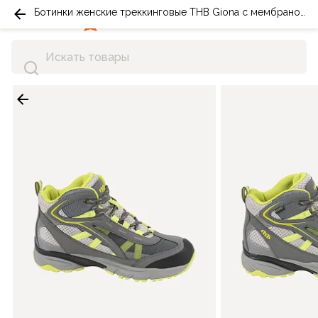
Ботинки женские треккинговые THB Giona с мембраной серые/желтые
0
0