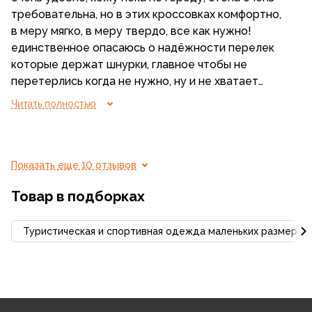
требовательна, но в этих кроссовках комфортно,
в меру мягко, в меру твердо, все как нужно!
единственное опасаюсь о надёжности перелек
которые держат шнурки, главное чтобы не
перетерлись когда не нужно, ну и не хватает
крючков-это удобно когда высокая шнуровка, но
Читать полностью
комфорт конечно перевешивает недостатки.
рекомендую, и да, взяла на размер больше (свой
37, взяла 38) положила ортопедические стельки
вместо родных
Показать еще 10 отзывов
Товар в подборках
Туристическая и спортивная одежда маленьких размеров