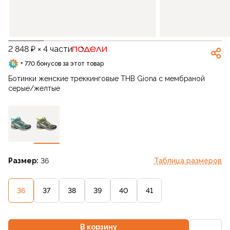
2 848 ₽ × 4 части
+ 770 бонусов за этот товар
Ботинки женские треккинговые THB Giona с мембраной
серые/желтые
Размер:
36
Таблица размеров
36
37
38
39
40
41
В корзину