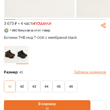
3 673 ₽ × 4 части
+ 980 бонусов за этот товар
Ботинки THB мод T-006 с мембраной black
Размер:
41
Таблица размеров
41
42
43
44
45
46
В корзину
41