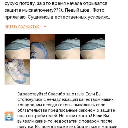
сухую погоду, за это время начала отрыватся
защита мыска(почему???).. Певый шов . Фото
прилагаю. Сушились в естественных условиях
какому-то нестандартному и нештатному
Читать полностью
механическому воздействию не подвергались.
Прошли меньше сотни км. преимущественно по
тротуарам . Проблемы с качеством вызывают
вопрос к производителю. Рекомендовать данню
обувь не стану.
Здравствуйте! Спасибо за отзыв. Если Вы
столкнулись с ненадлежащим качеством наших
товаров, мы всегда готовы выполнить свои
обязательства предписанные законом о защите
прав потребителей. Не стоит ждать! Если Вы
выявили какие-то недостатки с товаром после
покупки, Вы всегда можете обратиться в магазин