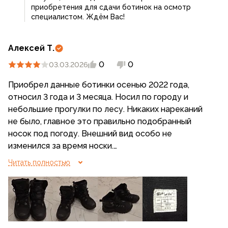
приобретения для сдачи ботинок на осмотр
специалистом. Ждём Вас!
Алексей Т.
0
0
03.03.2026
Приобрел данные ботинки осенью 2022 года,
относил 3 года и 3 месяца. Носил по городу и
небольшие прогулки по лесу. Никаких нареканий
не было, главное это правильно подобранный
носок под погоду. Внешний вид особо не
изменился за время носки.
В феврале этого года ботинки начали протекать: в
Читать полностью
районе стыка кожи и подошвы на правом ботике.
Также засвистел левый ботинок, когда
наступаешь, вероятно прокол, но визуально
повреждений не видно. В принципе, ботинками
доволен, но они могли бы прослужить и дольше с