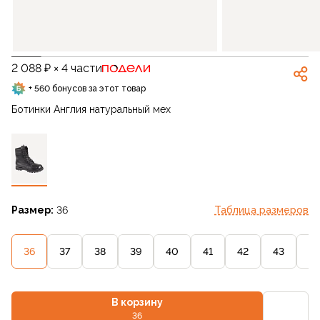
2 088 ₽ × 4 части
+ 560 бонусов за этот товар
Ботинки Англия натуральный мех
Размер:
36
Таблица размеров
36
37
38
39
40
41
42
43
44
В корзину
36