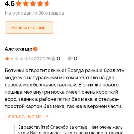
4.6
Задник — Жесткий, формованный
На основании 36 отзывов
Супинатор — Металлический
Написать отзыв
*
Производитель оставляет за собой право вносить
изменения в конструкцию, материалы и комплектацию
Александр
изделий без предварительного уведомления потребителя
0
0
14.02.2026
Ботинки отвратительные! Всегда раньше брал эту
модель с натуральным мехом и хватало на два
сезона, мех был качественный. В этих же нового
пошива мех внутри носка имеет очень короткий
ворс, задник в районе пятки без меха, а стелька-
простой картон без меха, так же в верхней части
голенища, мех идёт только до середины, выше
Читать полностью
изнутри пришита кожа! В итоге пришлось
Здравствуйте! Спасибо за отзыв. Нам очень жаль,
отдельно покупать стельку с мехом! По итогу-
что у Вас сложилось такое впечатление о товаре.