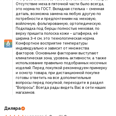
ботинки вообще не греют- в минус 10, пальцы
Отсутствие меха в пяточной части было всегда,
мёрзнут, так называемый "мех" не греет.
это норма по ГОСТ. Вкладная стелька – сменная
Непонятно зачем делать по факту осенние
деталь, возможна замена на любую другую по
потребности и предпочтениям на: меховую,
ботинки и продавать под видом зимних?! Всегда
войлочную, фольгированную, ортопедическую.
радовался качеству вещей Сплав, а теперь одно
Подкладка под берцы полностью меховая, по
разочарование! Ну сделайте вы нормальные
верху пришита полоска кожи – штаферка, её
зимние ботинки, сделайте стоимость выше, но
ширина 3-4 см, это технологическая норма.
Комфортное восприятие температуры
пусть они будут продуманные и качественные,
индивидуально и зависит от множества
чем вот так опустится и опозорится! Теперь вряд
факторов. Основными факторами выступают
ли что то из вещей буду покупать вашего
климатическая зона, уровень активности, а также
производства, а обувь так точно не куплю!
использование правильно подобранных носочных
изделий. Перед покупкой рекомендуем примерку
и осмотр товара, при дистанционной покупке
готовы ответить на все дополнительные
вопросы перед покупкой, переходите в раздел
"Вопросы". Всегда рады видеть Вас в сети наших
магазинов.
Диляра