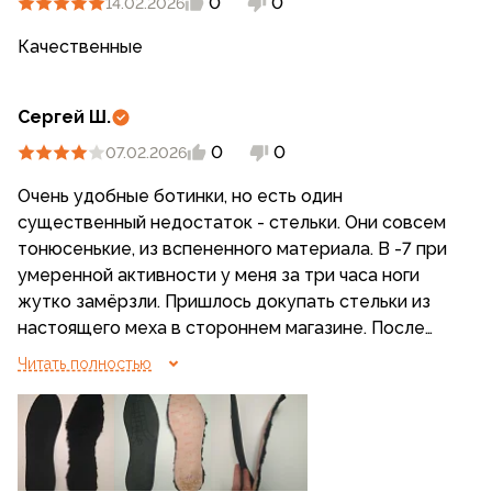
0
0
14.02.2026
Качественные
Сергей Ш.
0
0
07.02.2026
Очень удобные ботинки, но есть один
существенный недостаток - стельки. Они совсем
тонюсенькие, из вспененного материала. В -7 при
умеренной активности у меня за три часа ноги
жутко замёрзли. Пришлось докупать стельки из
настоящего меха в стороннем магазине. После
этого ботинки стали идеальными - даже в -26
Читать полностью
после получаса стояния на улице не возникло
никакого намёка на холод. На фото слева родная
стелька, а справа, с которой хорошо.