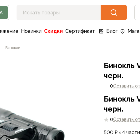
А
ряжение
Новинки
Скидки
Сертификат
Блог
Мага
Бинокли
Бинокль V
черн.
0
Оставить о
Бинокль V
черн.
0
Оставить о
500 ₽ × 4 части