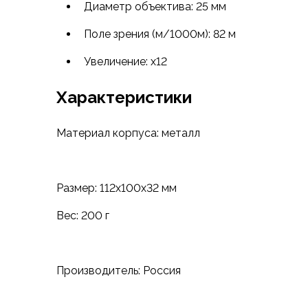
Футболки
Диаметр объектива: 25 мм
Нижнее белье
Поле зрения (м/1000м): 82 м
Обувь
Мужская обувь
Увеличение: x12
Ботинки
Утепленные
Характеристики
Неутепленные
Полуботинки
Материал корпуса: металл
Кроссовки
Трейловые кроссовки
Повседневные кроссовки
Кроссовки треккинговые
Размер: 112x100x32 мм
Сапоги
Вес: 200 г
Зимние
Демисезонные
Болотные сапоги, забродники
Вкладыши
Производитель: Россия
Сандалии
Гамаши, бахилы