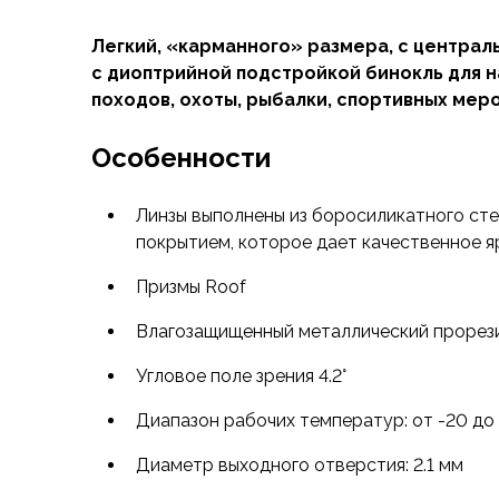
Флисовые куртки
Легкий, «карманного» размера, с центра
Беговые и спортивные
с диоптрийной подстройкой бинокль для 
Пончо и дождевики
походов, охоты, рыбалки, спортивных меро
Пуховые куртки
Куртки с синтетическим утеплителем
Особенности
Жилеты
Брюки
Мембранные брюки
Линзы выполнены из боросиликатного ст
Брюки софтшелл и ветрозащита
покрытием, которое дает качественное 
Брюки с синтетическим утеплителем
Призмы Roof
Флисовые брюки
Беговые и спортивные
Влагозащищенный металлический прорез
Шорты
Термобелье
Угловое поле зрения 4.2°
Термофутболки
Диапазон рабочих температур: от -20 до 
Термолеггинсы
Термотрусы
Диаметр выходного отверстия: 2.1 мм
Толстовки, худи