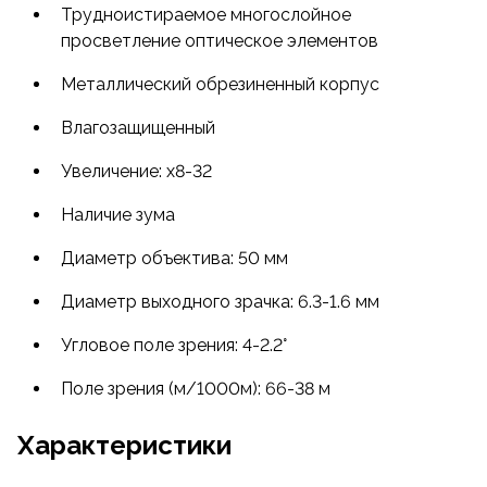
Трудноистираемое многослойное
Бинокль хорошо «держит» фокус практически
просветление оптическое элементов
во всем диапазоне зуммирования,
подфокусировка для сохранения объектов
Металлический обрезиненный корпус
наблюдения в резкости — минимальна.
Влагозащищенный
Увеличение: x8-32
Наличие зума
Диаметр объектива: 50 мм
Диаметр выходного зрачка: 6.3-1.6 мм
Угловое поле зрения: 4-2.2°
Поле зрения (м/1000м): 66-38 м
Характеристики