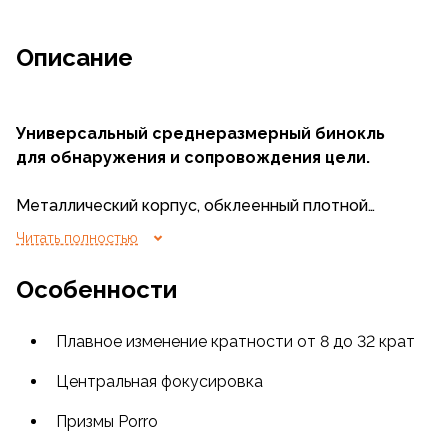
Описание
Универсальный среднеразмерный бинокль
для обнаружения и сопровождения цели.
Металлический корпус, обклеенный плотной
гидрофобной резиной. Удобное широкое кольцо
Читать полностью
фокусировки.
Особенности
Трудноистираемое многослойное (синее)
просветвление оптических элементов.
Плавное изменение кратности от 8 до 32 крат
Достаточно компактный и
легкий - то
что нужно
для дальних походов.
Центральная фокусировка
Хорошо выраженный стереоэффект.
Призмы Porro