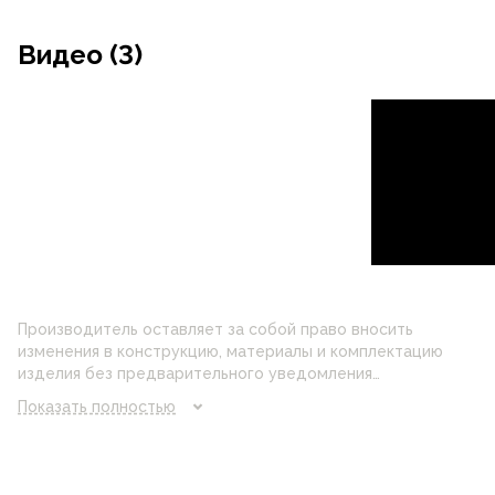
Видео (3)
Производитель оставляет за собой право вносить
изменения в конструкцию, материалы и комплектацию
изделия без предварительного уведомления
потребителя. Цвет изделия на фотографии может
Показать полностью
отличаться от реального цвета товара, что связано с
искажением цветопередачи монитора, настройками
фотоаппаратуры и прочими факторами. Цены указанные
на сайте могут отличаться от цен в розничных