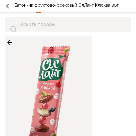
Батончик фруктово-ореховый ОлЛайт Клюква 30г
0
0