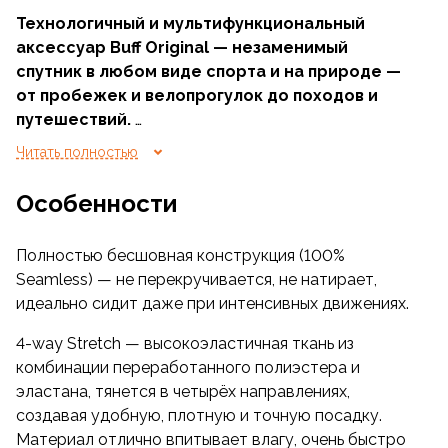
Технологичный и мультифункциональный
аксессуар Buff Original — незаменимый
спутник в любом виде спорта и на природе —
от пробежек и велопрогулок до походов и
путешествий.
Бандана выполнена из эластичной ткани, которая
Читать полностью
эффективно впитывает и выводит влагу, быстро
сохнет и обеспечивает надёжную защиту от
Особенности
ультрафиолета (UPF 50) — блокирует до 98%
вредных солнечных лучей. Модель подходит для
Полностью бесшовная конструкция (100%
любой погоды: жаркой, ветреной, солнечной или
Seamless) — не перекручивается, не натирает,
прохладной, особенно при умеренной физической
идеально сидит даже при интенсивных движениях.
нагрузке. Её можно носить более чем 12
различными способами: как гейтор, повязку на
4-way Stretch — высокоэластичная ткань из
голову, лёгкую шапку, напульсник, маску от пыли,
комбинации переработанного полиэстера и
шарф и другие — все варианты легко освоить по
эластана, тянется в четырёх направлениях,
схеме на упаковке.
создавая удобную, плотную и точную посадку.
Материал отлично впитывает влагу, очень быстро