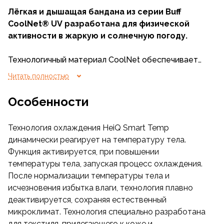
Лёгкая и дышащая бандана из серии Buff
CoolNet® UV разработана для физической
активности в жаркую и солнечную погоду.
Технологичный материал CoolNet обеспечивает
высокий уровень защиты от солнца, отражая 95%
Читать полностью
вредного ультрафиолетового излучения, и
обладает охлаждающим эффектом. Этот
Особенности
материал, аналог известного Coolmax,
эффективно впитывает пот и быстро сохнет,
Технология охлаждения HeiQ Smart Temp
сохраняя чувство комфорта, сухости и прохлады
динамически реагирует на температуру тела.
даже при интенсивных физических нагрузках.
Функция активируется, при повышении
температуры тела, запуская процесс охлаждения.
Бандана CoolNet® UV+ многофункциональна: её
После нормализации температуры тела и
можно носить как классический гейтор, шапочку,
исчезновения избытка влаги, технология плавно
шейный платок, балаклаву, повязку на голову или
деактивируется, сохраняя естественный
напульсник. Она идеально подходит для бега,
микроклимат. Технология специально разработана
треккинга, скалолазания, велопрогулок, а также
для текстиля, прилегающего к коже и