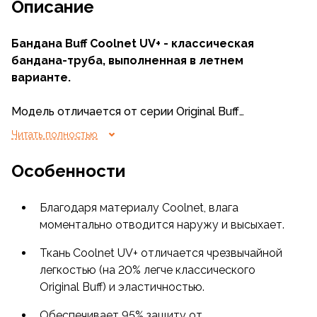
Описание
Бандана Buff Coolnet UV+ - классическая
бандана-труба, выполненная в летнем
варианте.
Модель отличается от серии Original Buff
материалом и изготовлена из спортивной и
Читать полностью
технологичной ткани CoolNet - аналога известного
Coolmax. CoolNet - наиболее эффективный
Особенности
спортивный материал, обладающий
невероятными впитывающими свойствами и
Благодаря материалу Coolnet, влага
оптимальным временем высыхания.
моментально отводится наружу и высыхает.
Изделие имеет незначительный вес (всего 30 гр),
Ткань Coolnet UV+ отличается чрезвычайной
при этом прекрасно держится на голове и не
легкостью (на 20% легче классического
спадает даже при высокой активности. Бандана
Original Buff) и эластичностью.
имеет охлаждающий эффект, ткань очень быстро
испаряет влагу и устраняет излишки тепла от
Обеспечивает 95% защиту от