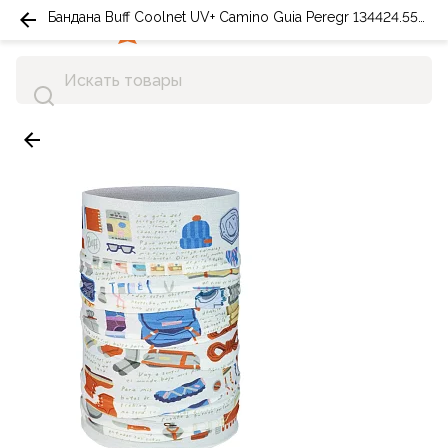
Бандана Buff Coolnet UV+ Camino Guia Peregr 134424.555.10.00
0
0