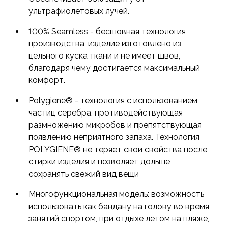
тела, благодаря чему сохраняется чувство
ультрафиолетовых лучей.
комфорта, сухости и прохлады.
100% Seamless - бесшовная технология
производства, изделие изготовлено из
Еще одна уникальная особенность материла -
цельного куска ткани и не имеет швов,
способность отражать 95% вредного
благодаря чему достигается максимальный
ультрафиолетового излучения.
комфорт.
Такая бандана подходит для занятий летними
Polygiene® - технология с использованием
видами спорта или пляжных игр.
частиц серебра, противодействующая
размножению микробов и препятствующая
появлению неприятного запаха. Технология
POLYGIENE® не теряет свои свойства после
стирки изделия и позволяет дольше
сохранять свежий вид вещи
Многофункциональная модель: возможность
использовать как бандану на голову во время
занятий спортом, при отдыхе летом на пляже,