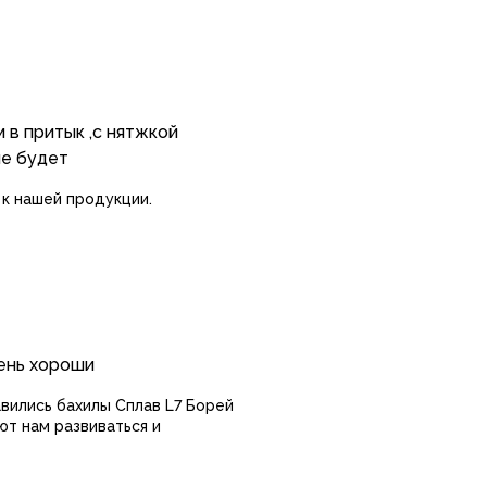
 в притык ,с нятжкой
не будет
 к нашей продукции.
чень хороши
авились бахилы Сплав L7 Борей
ют нам развиваться и