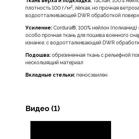
Ткань верха и подкладка:
Таслан, 100% нейло
Варежки
2
плотность 100 г/м
, лёгкая, но прочная ветроз
Зимние перчатки
водоотталкивающей DWR обработкой поверх
Всесезонные перчатки
Усиление:
Cordura®, 100% нейлон (полиамид) 
Мембранные перчатки
особо прочная ткань для пошива военного сна
Неопреновые перчатки
изнанке, с водоотталкивающей DWR обработ
Полуперчатки
Головные уборы
Подошва:
обрезиненная ткань с рельефной по
Шапки
нескользящий материал
Маски, подшлемники
Капюшоны-банданы
Вкладные стельки:
пеносэвилен
Банданы, гейторы
Кепки и бейсболки
Шарфы
Панамы
Видео (1)
Носки
Для треккинга
Носки для бега
Повседневные