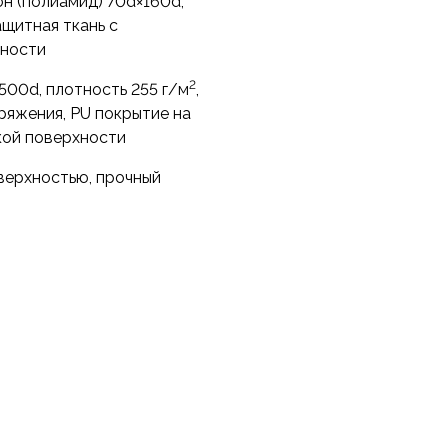
н (полиамид) 70d×160d,
ащитная ткань с
ности
2
500d, плотность 255 г/м
,
ряжения, PU покрытие на
кой поверхности
верхностью, прочный