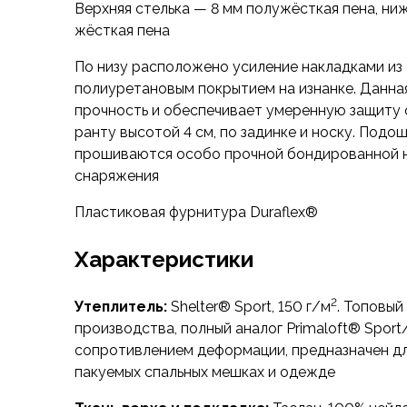
Верхняя стелька — 8 мм полужёсткая пена, ни
Аксессуары для обуви
жёсткая пена
Уход за обувью
Шнурки, стельки
По низу расположено усиление накладками из 
Сушилки для обуви
полиуретановым покрытием на изнанке. Данна
Клей
прочность и обеспечивает умеренную защиту о
Ледоступы
ранту высотой 4 см, по задинке и носку. Подо
Женская обувь
прошиваются особо прочной бондированной 
Ботинки
снаряжения
Кроссовки
Сапоги
Пластиковая фурнитура Duraflex®
Гамаши, бахилы
Аксессуары для обуви
Характеристики
Уход за обувью
Шнурки, стельки
2
Утеплитель:
Shelter® Sport, 150 г/м
. Топовый
Сушилки для обуви
производства, полный аналог Primaloft® Sport
Клей
сопротивлением деформации, предназначен дл
Ледоступы
пакуемых спальных мешках и одежде
Аксессуары
Варежки и перчатки