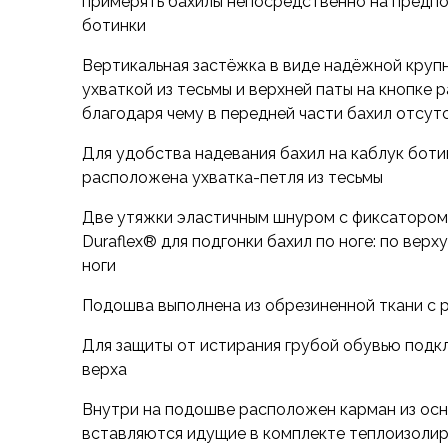
примерять бахилы непосредственно на предпо
Футболки
ботинки
Нижнее белье
Обувь
Вертикальная застёжка в виде надёжной круп
Мужская обувь
ухваткой из тесьмы и верхней паты на кнопке 
Ботинки
благодаря чему в передней части бахил отсут
Утепленные
Неутепленные
Для удобства надевания бахил на каблук боти
Полуботинки
расположена ухватка-петля из тесьмы
Кроссовки
Две утяжки эластичным шнуром с фиксатором
Трейловые кроссовки
Duraflex® для подгонки бахил по ноге: по верх
Повседневные кроссовки
ноги
Кроссовки треккинговые
Сапоги
Подошва выполнена из обрезиненной ткани с 
Зимние
Демисезонные
Для защиты от истирания грубой обувью подкл
Болотные сапоги, забродники
верха
Вкладыши
Внутри на подошве расположен карман из осн
Сандалии
вставляются идущие в комплекте теплоизолир
Гамаши, бахилы