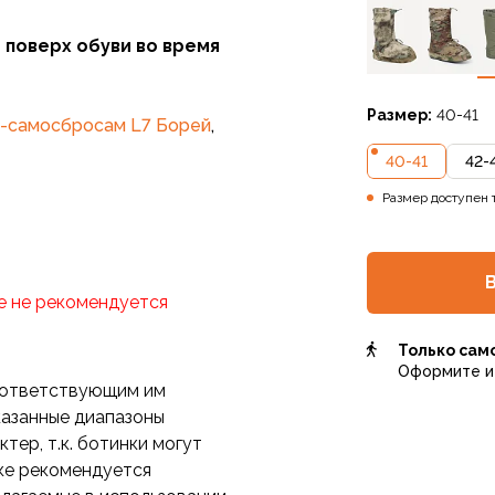
 поверх обуви во время
Размер:
40-41
-самосбросам
L7 Борей
,
40-41
42-
Размер доступен 
ичие тона ткани в
 учесть при приобретении
бахилы. В каталоге
е не рекомендуется
При заказе через интернет-
еобходимости проверки
Только сам
Оформите и 
соответствующим им
Указанные диапазоны
ер, т.к. ботинки могут
пке рекомендуется