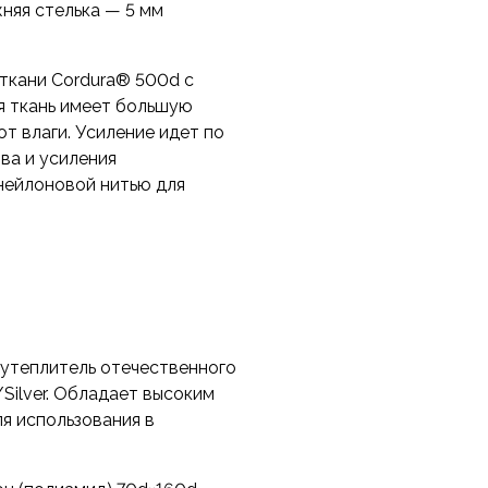
жняя стелька — 5 мм
ткани Cordura® 500d с
я ткань имеет большую
т влаги. Усиление идет по
шва и усиления
нейлоновой нитью для
 утеплитель отечественного
/Silver. Обладает высоким
я использования в