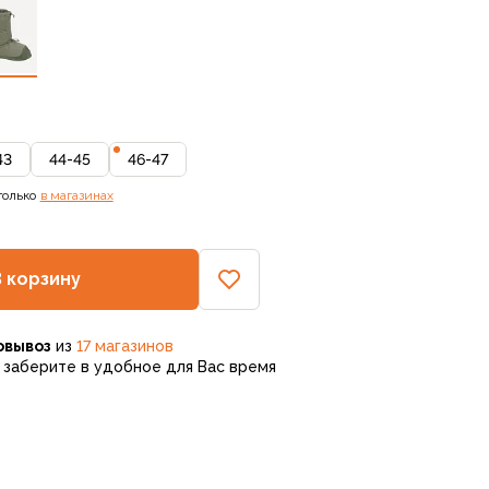
43
44-45
46-47
только
в магазинах
В корзину
овывоз
из
17 магазинов
заберите в удобное для Вас время