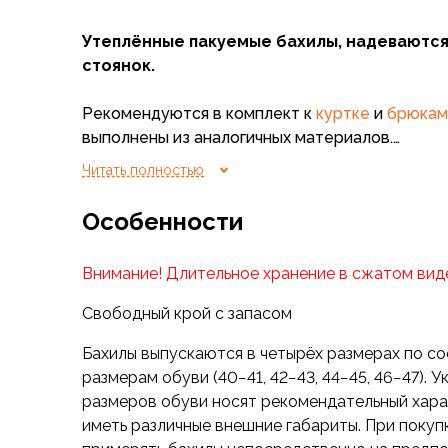
Флисовые куртки
Утеплённые пакуемые бахилы, надеваются
Беговые и спортивные
стоянок.
Пончо и дождевики
Пуховые куртки
Рекомендуются в комплект к
куртке
и
брюкам
Куртки с синтетическим утеплителем
выполнены из аналогичных материалов.
Жилеты
Брюки
Читать полностью
Мембранные брюки
Внимание! В расцветке Multipat возможно отл
Брюки софтшелл и ветрозащита
Особенности
зависимости от партии изделий, что следует
Брюки с синтетическим утеплителем
отдельно бахил или комплекта куртка/брюки/
Флисовые брюки
Внимание! Длительное хранение в сжатом вид
представлено фото актуального исполнения. 
Беговые и спортивные
магазин просьба оставлять комментарий о н
Шорты
Свободный крой с запасом
оттенков.
Термобелье
Бахилы выпускаются в четырёх размерах по 
Термофутболки
размерам обуви (40−41, 42−43, 44−45, 46−47). 
Термолеггинсы
размеров обуви носят рекомендательный характ
Термотрусы
иметь различные внешние габариты. При поку
Толстовки, худи