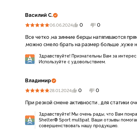
Компрессионные мешки
Подушки
Василий С.
Коврики
0
0
Надувные
06.06.2024
Самонадувающиеся
Все четко ,на зимние берцы натягиваются прям
Пенки
,можно смело брать на размер больше ,хуже 
Сидушки
Аксессуары
Здравствуйте! Признательны Вам за интерес
Рюкзаки
Используйте с удовольствием.
Экспедиционные
Треккинговые
Владимир
Легкоходные
0
0
28.01.2024
Городские
Питьевые системы
При резкой смене активности , для статики о
Аксессуары
Сумки, кейсы и гермоупаковка
Здравствуйте! Мы очень рады, что Вам понр
Shelter® Sport multipat. Ваши отзывы помога
Сумки, баулы
совершенствовать нашу продукцию.
Несессеры, кошельки
Гермоупаковка