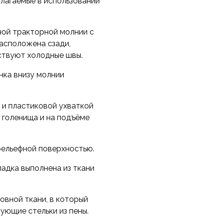
лагаемые в использовании
ной тракторной молнии с
расположена сзади,
ствуют холодные швы.
нка внизу молнии
 и пластиковой ухваткой
у голенища и на подъёме
рельефной поверхностью.
адка выполнена из ткани
овной ткани, в который
ующие стельки из пены.