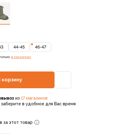
43
44-45
46-47
только
в магазинах
В корзину
овывоз
из
17 магазинов
заберите в удобное для Вас время
в за этот товар