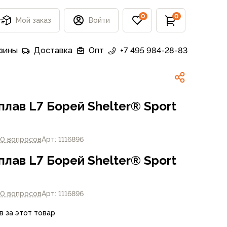
0
0
Мой заказ
Войти
зины
Доставка
Опт
+7 495 984-28-83
лав L7 Борей Shelter® Sport
10 вопросов
Арт: 1116896
лав L7 Борей Shelter® Sport
10 вопросов
Арт: 1116896
в за этот товар