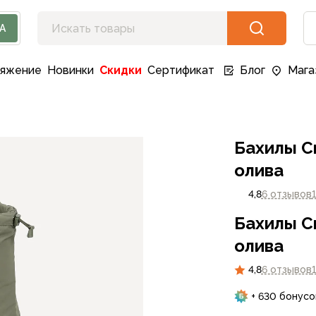
А
ряжение
Новинки
Скидки
Сертификат
Блог
Мага
Бахилы Сп
олива
4,8
6 отзывов
Бахилы Сп
олива
4,8
6 отзывов
+ 630 бонусо