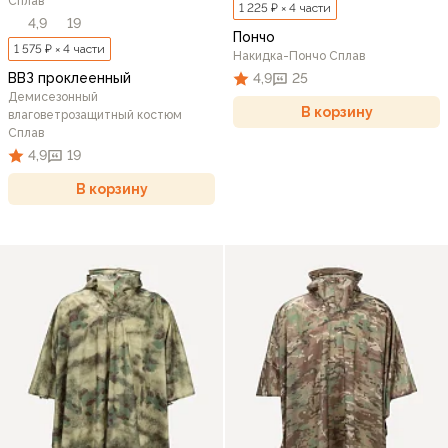
Сплав
1 225 ₽ × 4 части
4,9
19
Пончо
1 575 ₽ × 4 части
Накидка-Пончо Сплав
ВВЗ проклеенный
4,9
25
Демисезонный
В корзину
влаговетрозащитный костюм
Сплав
4,9
19
В корзину