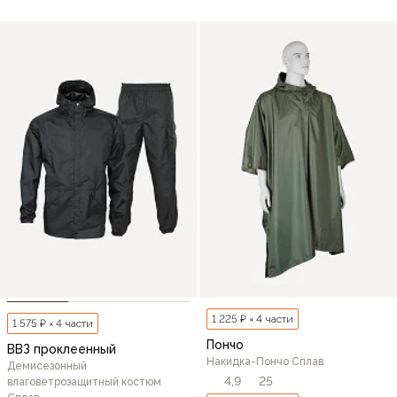
1 225 ₽ × 4 части
1 575 ₽ × 4 части
Пончо
ВВЗ проклеенный
Накидка-Пончо Сплав
Демисезонный
4,9
25
влаговетрозащитный костюм