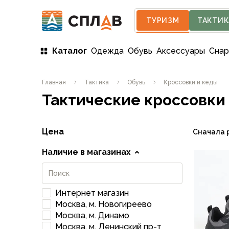
ТУРИЗМ
ТАКТИК
Каталог
Одежда
Обувь
Аксессуары
Сна
Одежда
Главная
Тактика
Обувь
Кроссовки и кеды
Мужская одежда
Тактические кроссовки
Куртки
Мембранные куртки
Куртки софтшелл и ветрозащита
Цена
Сначала 
Флисовые куртки
Беговые и спортивные
Наличие в магазинах
Пончо и дождевики
Пуховые куртки
Куртки с синтетическим утеплителем
Интернет магазин
Жилеты
Москва, м. Новогиреево
Брюки
Москва, м. Динамо
Мембранные брюки
Москва, м. Ленинский пр-т