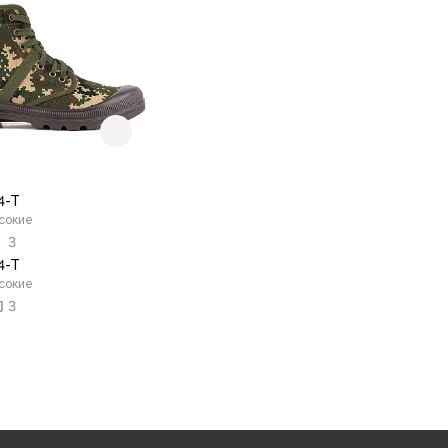
В корзину
В корзину
4-T
сокие
3
4-T
сокие
3
41
43
44
45
42
46