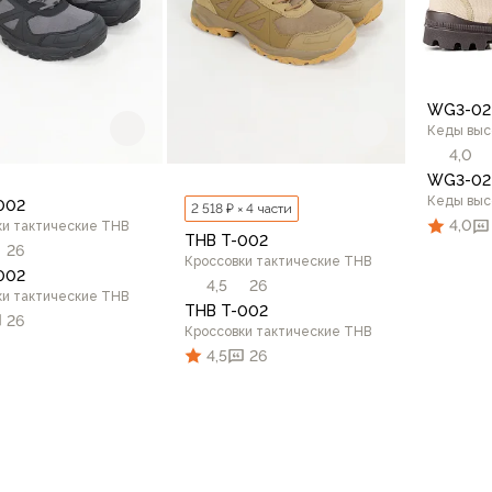
WG3-02
Кеды выс
4,0
WG3-02
Кеды выс
002
2 518 ₽ × 4 части
4,0
ки тактические THB
THB T-002
26
Кроссовки тактические THB
002
4,5
26
ки тактические THB
THB T-002
26
Кроссовки тактические THB
40
4,5
26
42
43
44
45
46
41
42
43
44
45
46