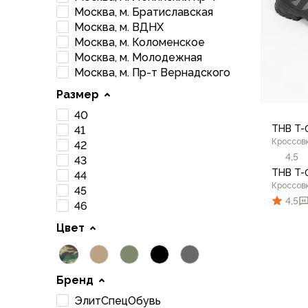
Брюки софтшелл и ветрозащита
Москва, м. Братиславская
Флисовые брюки
Москва, м. ВДНХ
Беговые и спортивные
Москва, м. Коломенское
Шорты
Москва, м. Молодежная
Москва, м. Пр-т Вернадского
Брюки с синтетическим утеплителем
Термобелье
Размер
Термофутболки
40
Термокальсоны
THB T-
41
Термотрусы
Кроссов
42
Комбинезоны, изотермики
4,5
43
Футболки, лонгсливы
THB T-
44
Кроссов
Рубашки
45
4,5
Толстовки, худи
46
Нижнее белье
Цвет
Спелеокомбинезоны
Женская одежда
Куртки
41
Бренд
Мембранные куртки
ЭлитСпецОбувь
Куртки софтшелл и ветрозащита