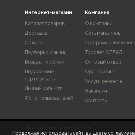
Футболки
Нижнее белье
Интернет-магазин
Компания
Обувь
Мужская обувь
Каталог товаров
О компании
Ботинки
Доставка
Сеть магазинов
Утепленные
Оплата
Программа лояльнос
Неутепленные
Полуботинки
Подборки и акции
Турслёт СПЛАВ
Кроссовки
Возврат и обмен
Оптовый отдел
Трейловые кроссовки
Подарочные
Франчайзинг
Повседневные кроссовки
сертификаты
Кроссовки треккинговые
Услуги ремонта
Сапоги
Личный кабинет
Вакансии
Зимние
Фото пользователей
Контакты
Демисезонные
Болотные сапоги, забродники
Вкладыши
Сандалии
ООО Компания «Сплав», © 2026
Гамаши, бахилы
Продолжая использовать сайт, вы даете согласие н