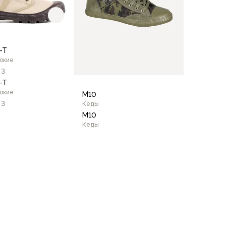
-T
окие
3
-T
окие
М10
3
Кеды
М10
Кеды
41
42
43
44
45
40
41
42
43
44
45
В корзину
В корзину