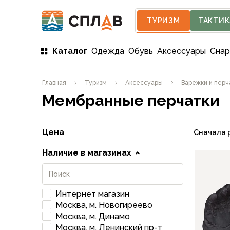
ТУРИЗМ
ТАКТИК
Каталог
Одежда
Обувь
Аксессуары
Сна
Одежда
Главная
Туризм
Аксессуары
Варежки и перч
Мужская одежда
Мембранные перчатки
Куртки
Мембранные куртки
Куртки софтшелл и ветрозащита
Цена
Сначала 
Флисовые куртки
Беговые и спортивные
Наличие в магазинах
Пончо и дождевики
Пуховые куртки
Куртки с синтетическим утеплителем
Интернет магазин
Жилеты
Москва, м. Новогиреево
Брюки
Москва, м. Динамо
Мембранные брюки
Москва, м. Ленинский пр-т