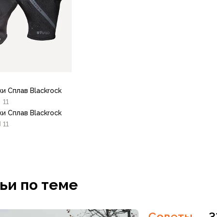
и Сплав Blackrock
11
и Сплав Blackrock
11
8.5
9
9.5
ьи по теме
В корзину
Советы
—
3