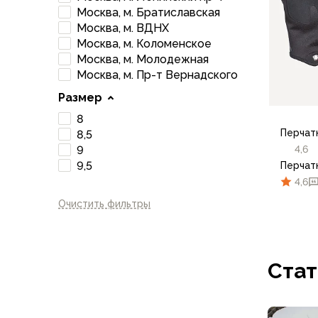
Брюки софтшелл и ветрозащита
Москва, м. Братиславская
Флисовые брюки
Москва, м. ВДНХ
Беговые и спортивные
Москва, м. Коломенское
Шорты
Москва, м. Молодежная
Москва, м. Пр-т Вернадского
Брюки с синтетическим утеплителем
Термобелье
Размер
Термофутболки
8
Термокальсоны
Перчатк
8,5
Термотрусы
4,6
9
Комбинезоны, изотермики
9,5
Перчатк
Футболки, лонгсливы
4,6
Рубашки
Очистить фильтры
Толстовки, худи
Нижнее белье
Спелеокомбинезоны
8
Женская одежда
Стат
Куртки
Мембранные куртки
Куртки софтшелл и ветрозащита