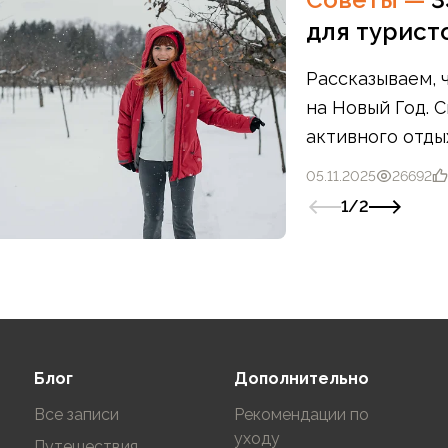
для туристо
Рассказываем, 
на Новый Год. 
активного отды
05.11.2025
26692
1
/
2
Блог
Дополнительно
Все записи
Рекомендации по
уходу
Путешествия