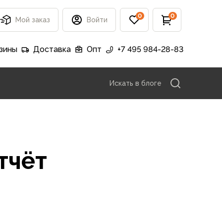
0
0
Мой заказ
Войти
зины
Доставка
Опт
+7 495 984-28-83
Искать в блоге
тчёт