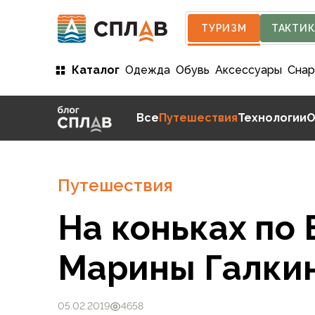
ТУРИЗМ
ТАКТИК
Каталог
Одежда
Обувь
Аксессуары
Сна
Одежда
Все
Путешествия
Технологии
О
Мужская одежда
Куртки
Мембранные куртки
Куртки софтшелл и ветрозащита
Путешествия
Флисовые куртки
Беговые и спортивные
На коньках по 
Пончо и дождевики
Пуховые куртки
Куртки с синтетическим утеплителем
Марины Галкин
Жилеты
Брюки
Мембранные брюки
05.02.2019
4658