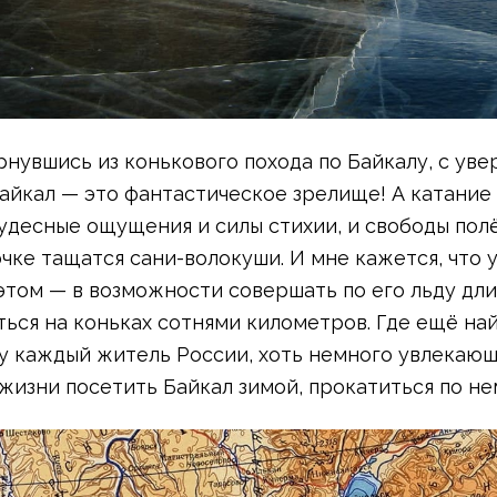
рнувшись из конькового похода по Байкалу, с ув
Байкал — это фантастическое зрелище! А катание 
чудесные ощущения и силы стихии, и свободы полё
очке тащатся
сани-волокуши
. И мне кажется, что
этом — в возможности совершать по его льду дл
ться на коньках сотнями километров. Где ещё на
у каждый житель России, хоть немного увлекающ
 жизни посетить Байкал зимой, прокатиться по не