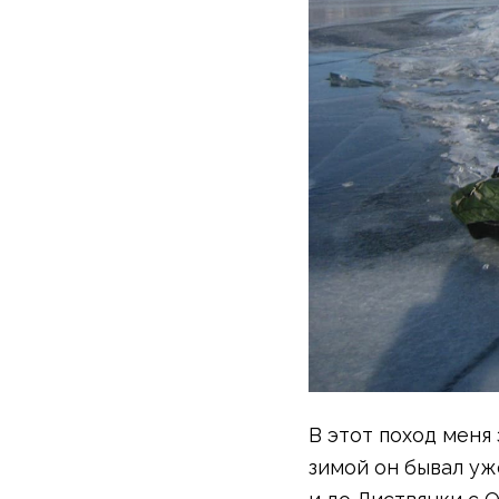
Компрессионные мешки
Подушки
Коврики
Надувные
Самонадувающиеся
Пенки
Сидушки
Аксессуары
Рюкзаки
Экспедиционные
Треккинговые
Легкоходные
Городские
Питьевые системы
Аксессуары
Сумки, кейсы и гермоупаковка
В этот поход меня
Сумки, баулы
Несессеры, кошельки
зимой он бывал уже
Гермоупаковка