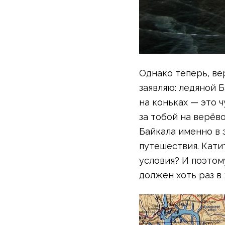
Аксессуары для обуви
Уход за обувью
Шнурки, стельки
Сушилки для обуви
Клей
Ледоступы
Однако теперь, ве
Женская обувь
заявляю: ледяной 
Ботинки
Кроссовки
на коньках — это 
Сапоги
за тобой на верёв
Гамаши, бахилы
Байкала именно в 
Аксессуары для обуви
путешествия. Кати
Уход за обувью
условия? И поэтом
Шнурки, стельки
Сушилки для обуви
должен хоть раз в
Клей
Ледоступы
Аксессуары
Варежки и перчатки