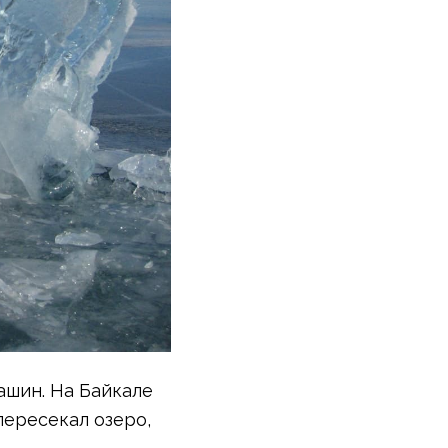
ашин. На Байкале
 пересекал озеро,