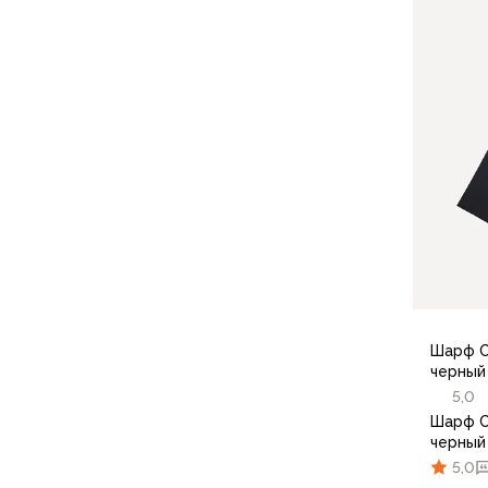
Флисовые куртки
Беговые и спортивные
Пончо и дождевики
Пуховые куртки
Куртки с синтетическим утеплителем
Жилеты
Брюки
Мембранные брюки
Брюки софтшелл и ветрозащита
Брюки с синтетическим утеплителем
Флисовые брюки
Беговые и спортивные
Шорты
Шарф С
Термобелье
черный
Термофутболки
5,0
Термолеггинсы
Шарф С
Термотрусы
черный
Толстовки, худи
5,0