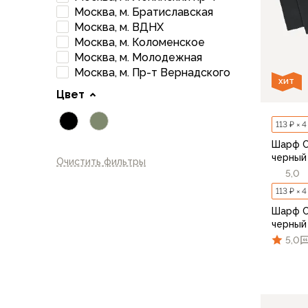
Брюки софтшелл и ветрозащита
Москва, м. Братиславская
Флисовые брюки
Москва, м. ВДНХ
Беговые и спортивные
Москва, м. Коломенское
Шорты
Москва, м. Молодежная
Москва, м. Пр-т Вернадского
Брюки с синтетическим утеплителем
ХИТ
Термобелье
Цвет
Термофутболки
Термокальсоны
113 ₽ × 
Термотрусы
Шарф С
Комбинезоны, изотермики
черный
Очистить фильтры
Футболки, лонгсливы
5,0
Рубашки
113 ₽ × 
Толстовки, худи
Шарф С
Нижнее белье
черный
Спелеокомбинезоны
5,0
Женская одежда
Куртки
Мембранные куртки
Куртки софтшелл и ветрозащита