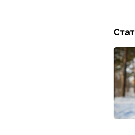
Футболки
Нижнее белье
Обувь
Мужская обувь
Стат
Ботинки
Утепленные
Неутепленные
Полуботинки
Кроссовки
Трейловые кроссовки
Повседневные кроссовки
Кроссовки треккинговые
Сапоги
Зимние
Демисезонные
Болотные сапоги, забродники
Вкладыши
Сандалии
Гамаши, бахилы