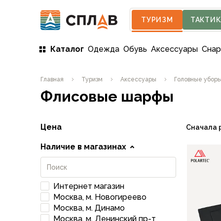
ТУРИЗМ
ТАКТИК
Каталог
Одежда
Обувь
Аксессуары
Сна
Одежда
Главная
Туризм
Аксессуары
Головные убор
Мужская одежда
Флисовые шарфы
Куртки
Мембранные куртки
Куртки софтшелл и ветрозащита
Цена
Сначала 
Флисовые куртки
Беговые и спортивные
Наличие в магазинах
Пончо и дождевики
Пуховые куртки
Куртки с синтетическим утеплителем
Интернет магазин
Жилеты
Москва, м. Новогиреево
Брюки
Москва, м. Динамо
Мембранные брюки
Москва, м. Ленинский пр-т