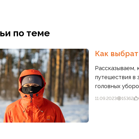
ьи по теме
В корзину
В корзину
Как выбра
Рассказываем, 
путешествия в 
головных уборо
11.09.2023
15362