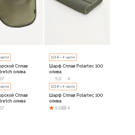
 части
113 ₽ × 4 части
орской Сплав
Шарф Сплав Polartec 100
tretch олива
олива
17
5,0
4
 части
113 ₽ × 4 части
орской Сплав
Шарф Сплав Polartec 100
tretch олива
олива
17
5,0
4