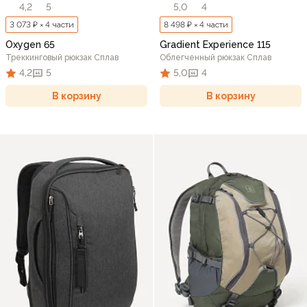
4,2
5
5,0
4
3 073 ₽ × 4 части
8 498 ₽ × 4 части
Oxygen 65
Gradient Experience 115
Треккинговый рюкзак Сплав
Облегченный рюкзак Сплав
4,2
5
5,0
4
В корзину
В корзину