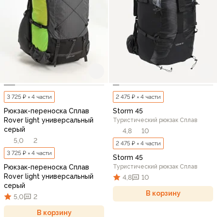
3 725 ₽ × 4 части
2 475 ₽ × 4 части
Рюкзак-переноска Сплав
Storm 45
Rover light универсальный
Туристический рюкзак Сплав
серый
4,8
10
5,0
2
2 475 ₽ × 4 части
3 725 ₽ × 4 части
Storm 45
Рюкзак-переноска Сплав
Туристический рюкзак Сплав
Rover light универсальный
4,8
10
серый
В корзину
5,0
2
В корзину