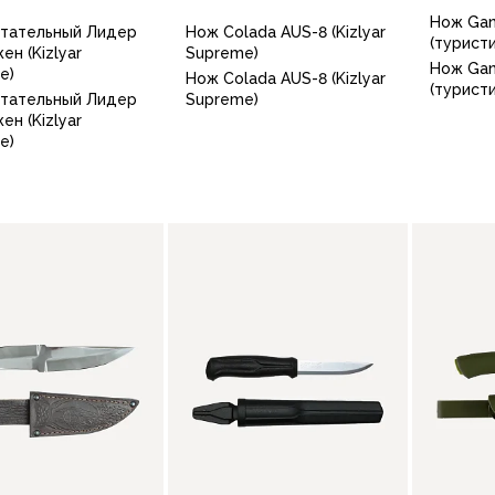
Нож Ga
тательный Лидер
Нож Colada AUS-8 (Kizlyar
(турист
ен (Kizlyar
Supreme)
Нож Ga
e)
Нож Colada AUS-8 (Kizlyar
(турист
тательный Лидер
Supreme)
ен (Kizlyar
e)
В корзину
В корзину