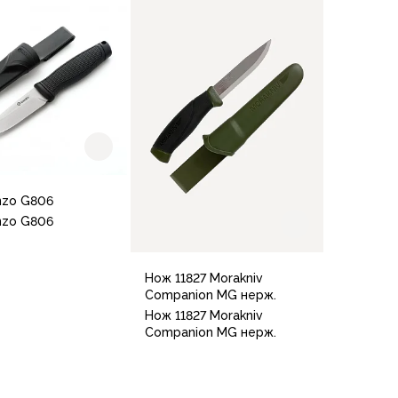
В корзину
nzo G806
nzo G806
Нож 11827 Morakniv
Companion MG нерж.
Нож 11827 Morakniv
 Orange
Black
Grey
Companion MG нерж.
В корзину