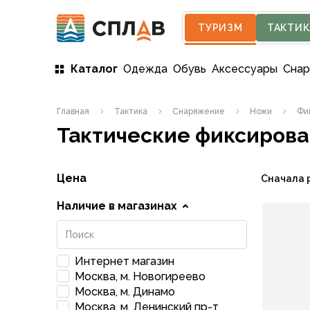
ТУРИЗМ
ТАКТИК
Каталог
Одежда
Обувь
Аксессуары
Сна
Одежда
Главная
Тактика
Снаряжение
Ножи
Фи
Мужская одежда
Тактические фиксиров
Куртки
Мембранные куртки
Куртки софтшелл и ветрозащита
Цена
Сначала 
Флисовые куртки
Беговые и спортивные
Наличие в магазинах
Пончо и дождевики
Пуховые куртки
Куртки с синтетическим утеплителем
Интернет магазин
Жилеты
Москва, м. Новогиреево
Брюки
Москва, м. Динамо
Мембранные брюки
Москва, м. Ленинский пр-т