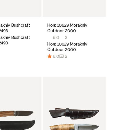
akniv Bushcraft
Нож 10629 Morakniv
2493
Outdoor 2000
akniv Bushcraft
5,0
2
2493
Нож 10629 Morakniv
Outdoor 2000
5,0
2
В корзину
В корзину