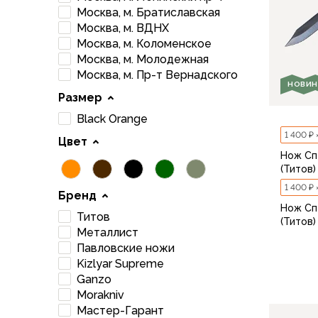
Брюки софтшелл и ветрозащита
Москва, м. Братиславская
Флисовые брюки
Москва, м. ВДНХ
Беговые и спортивные
Москва, м. Коломенское
Шорты
Москва, м. Молодежная
Москва, м. Пр-т Вернадского
Брюки с синтетическим утеплителем
НОВИН
Термобелье
Размер
Термофутболки
Black Orange
Термокальсоны
1 400 ₽ 
Цвет
Термотрусы
Нож Сп
Комбинезоны, изотермики
(Титов)
Футболки, лонгсливы
1 400 ₽ 
Рубашки
Бренд
Нож Сп
Толстовки, худи
Титов
(Титов)
Нижнее белье
Металлист
Спелеокомбинезоны
Павловские ножи
Женская одежда
Kizlyar Supreme
Ganzo
Куртки
Morakniv
Мембранные куртки
Мастер-Гарант
Куртки софтшелл и ветрозащита