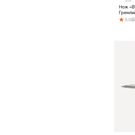
Аксессуары для обуви
Нож «B
Уход за обувью
Гремлин
Шнурки, стельки
5,0
Сушилки для обуви
Клей
Ледоступы
Женская обувь
Ботинки
Кроссовки
Сапоги
Гамаши, бахилы
Аксессуары для обуви
Уход за обувью
Шнурки, стельки
Сушилки для обуви
Клей
Ледоступы
Аксессуары
Варежки и перчатки