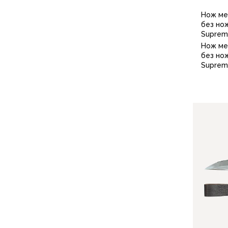
Варежки
Нож ме
Зимние перчатки
без нож
Всесезонные перчатки
Suprem
Мембранные перчатки
Нож ме
без нож
Неопреновые перчатки
Suprem
Полуперчатки
Головные уборы
Шапки
Маски, подшлемники
Капюшоны-банданы
Банданы, гейторы
Кепки и бейсболки
Шарфы
Панамы
Носки
Для треккинга
Носки для бега
Повседневные