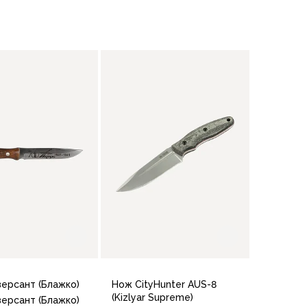
В корзину
ерсант (Блажко)
Нож CityHunter AUS-8
(Kizlyar Supreme)
ерсант (Блажко)