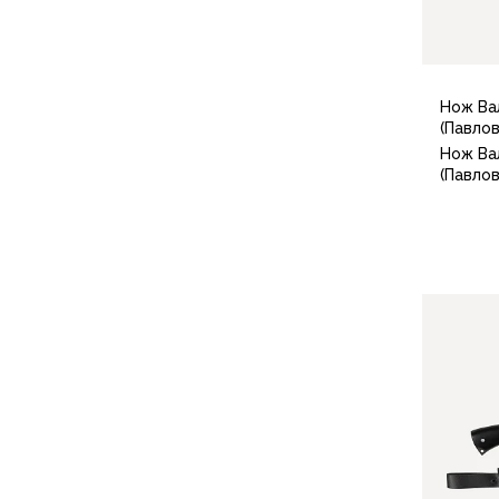
Для бивуака, чуни
Мембранные носки
Неопреновые носки
Ремни брючные
Нож Ва
Уход за одеждой
(Павло
Снаряжение
Нож Ва
Палатки и тенты
(Павло
1-местные
2-местные
3-местные
Более 5 мест
Тенты
Аксессуары
Гамаки
Спальные мешки
Пуховые спальники
С синтетическим утеплителем
Двухместные спальники
Вкладыши