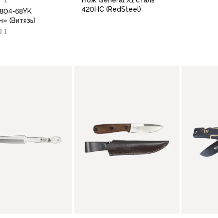
420HC (RedSteel)
804-68YK
» (Витязь)
1
В корзину
В корзину