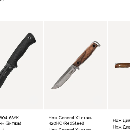
В корзину
В корзину
804-68YK
Нож General X1 сталь
Нож Див
» (Витязь)
420HC (RedSteel)
Нож Див
1
Нож General X1 сталь