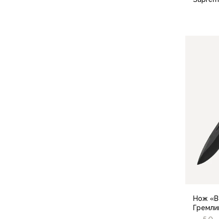
Футболки
Нижнее белье
Обувь
Мужская обувь
Ботинки
Утепленные
Неутепленные
Полуботинки
Кроссовки
Трейловые кроссовки
Повседневные кроссовки
Кроссовки треккинговые
Сапоги
Зимние
Демисезонные
Болотные сапоги, забродники
Вкладыши
Нож «B
Сандалии
Гремлин
Гамаши, бахилы
5,0