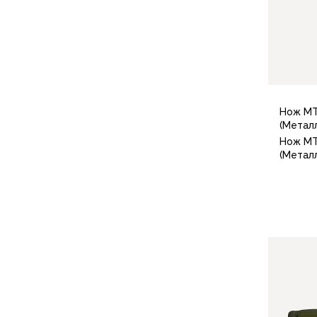
Компрессионные мешки
Подушки
Коврики
Надувные
Самонадувающиеся
Пенки
Сидушки
Нож МТ
(Метал
Аксессуары
Нож МТ
Рюкзаки
(Метал
Экспедиционные
Треккинговые
Легкоходные
Городские
Питьевые системы
Аксессуары
Сумки, кейсы и гермоупаковка
Сумки, баулы
Несессеры, кошельки
Гермоупаковка