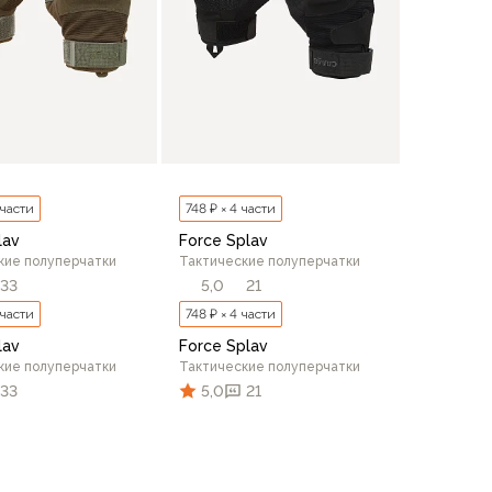
 части
748 ₽ × 4 части
lav
Force Splav
кие полуперчатки
Тактические полуперчатки
33
5,0
21
 части
748 ₽ × 4 части
lav
Force Splav
кие полуперчатки
Тактические полуперчатки
33
5,0
21