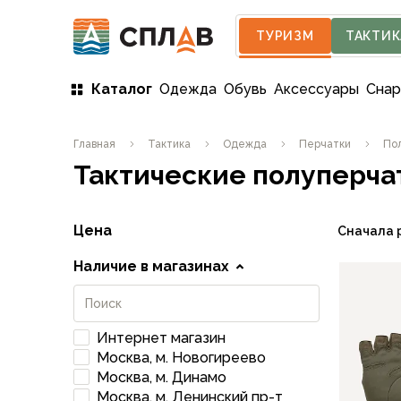
ТУРИЗМ
ТАКТИК
Каталог
Одежда
Обувь
Аксессуары
Сна
Одежда
Главная
Тактика
Одежда
Перчатки
По
Мужская одежда
Тактические полуперча
Куртки
Мембранные куртки
Куртки софтшелл и ветрозащита
Цена
Сначала 
Флисовые куртки
Беговые и спортивные
Наличие в магазинах
Пончо и дождевики
Пуховые куртки
Куртки с синтетическим утеплителем
Интернет магазин
Жилеты
Москва, м. Новогиреево
Брюки
Москва, м. Динамо
Мембранные брюки
Москва, м. Ленинский пр-т