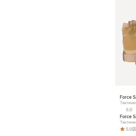
8.5
Флисовые куртки
Беговые и спортивные
Пончо и дождевики
Пуховые куртки
Куртки с синтетическим утеплителем
Жилеты
Брюки
Мембранные брюки
Брюки софтшелл и ветрозащита
Брюки с синтетическим утеплителем
Флисовые брюки
Беговые и спортивные
Шорты
Force S
Термобелье
Тактиче
Термофутболки
5,0
Термолеггинсы
Force S
Термотрусы
Тактиче
5,0
Толстовки, худи