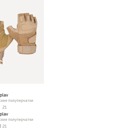
9
9.5
10
8.5
9
9.5
10
8.5
В корзину
В корзину
plav
ские полуперчатки
21
plav
ские полуперчатки
21