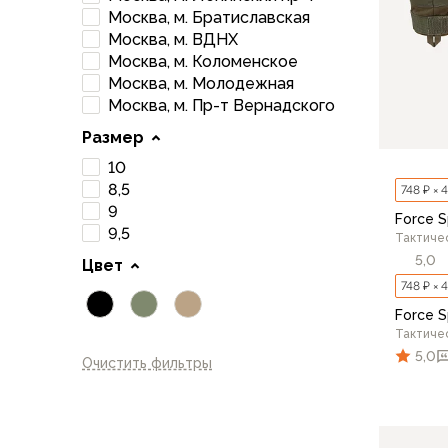
Брюки софтшелл и ветрозащита
Москва, м. Братиславская
Флисовые брюки
Москва, м. ВДНХ
Беговые и спортивные
Москва, м. Коломенское
Шорты
Москва, м. Молодежная
Москва, м. Пр-т Вернадского
Брюки с синтетическим утеплителем
Термобелье
Размер
Термофутболки
10
Термокальсоны
8,5
748 ₽ × 
Термотрусы
9
Force S
Комбинезоны, изотермики
9,5
Тактиче
Футболки, лонгсливы
5,0
Цвет
Рубашки
748 ₽ × 
Толстовки, худи
Force S
Нижнее белье
Тактиче
Спелеокомбинезоны
5,0
Очистить фильтры
Женская одежда
Куртки
Мембранные куртки
Куртки софтшелл и ветрозащита