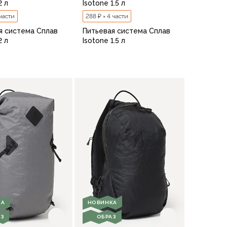
2 л
Isotone 1.5 л
 части
288 ₽ × 4 части
я система Сплав
Питьевая система Сплав
2 л
Isotone 1.5 л
В корзину
В корзину
КА
НОВИНКА
АЗ
ОБРАЗ