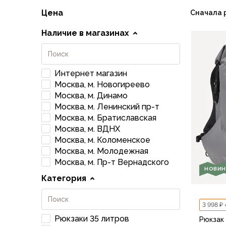
Флисовые куртки
Цена
Сначала 
Беговые и спортивные
Наличие в магазинах
Пончо и дождевики
Пуховые куртки
Куртки с синтетическим утеплителем
Жилеты
Интернет магазин
Брюки
Москва, м. Новогиреево
Мембранные брюки
Москва, м. Динамо
Брюки софтшелл и ветрозащита
Москва, м. Ленинский пр-т
Москва, м. Братиславская
Брюки с синтетическим утеплителем
Москва, м. ВДНХ
Флисовые брюки
Москва, м. Коломенское
Беговые и спортивные
Москва, м. Молодежная
Шорты
Москва, м. Пр-т Вернадского
Термобелье
НОВИН
Категория
Термофутболки
Термолеггинсы
Термотрусы
3 998 ₽ 
Толстовки, худи
Рюкзаки 35 литров
Рюкзак