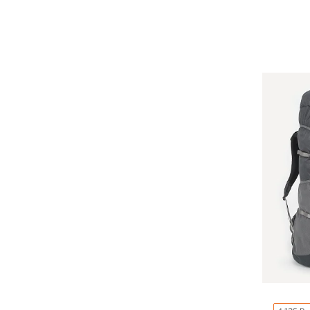
Компрессионные мешки
Подушки
Коврики
Надувные
Самонадувающиеся
Пенки
Сидушки
Аксессуары
Рюкзаки
Экспедиционные
Треккинговые
Легкоходные
Городские
Питьевые системы
Аксессуары
Сумки, кейсы и гермоупаковка
Сумки, баулы
Несессеры, кошельки
Гермоупаковка