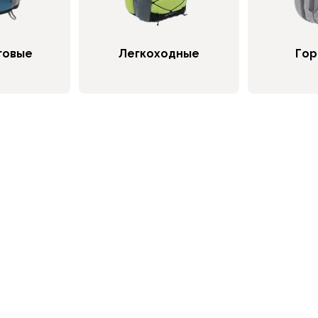
говые
Легкоходные
Гор