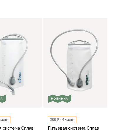
КА
НОВИНКА
 части
288 ₽ × 4 части
я система Сплав
Питьевая система Сплав