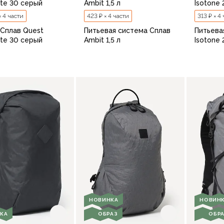
e 30 серый
Ambit 1,5 л
Isotone 
× 4 части
423 ₽ × 4 части
313 ₽ × 4
 Сплав Quest
Питьевая система Сплав
Питьева
e 30 серый
Ambit 1,5 л
Isotone 
В корзину
В корзину
НОВИНКА
НОВИН
КА
ОБРАЗ
ОБР