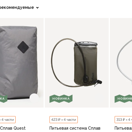
рекомендуемые
КА
НОВИНКА
НОВИН
× 4 части
423 ₽ × 4 части
313 ₽ × 4
 Сплав Quest
Питьевая система Сплав
Питьева