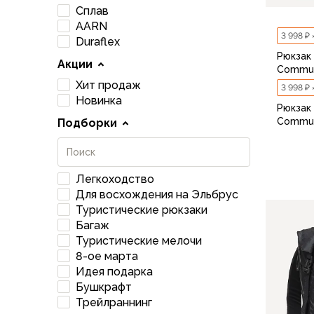
Аксессуары для обуви
Сплав
Уход за обувью
AARN
3 998 ₽ 
Шнурки, стельки
Duraflex
Рюкзак
Сушилки для обуви
Акции
Commut
Клей
Хит продаж
3 998 ₽ 
Ледоступы
Новинка
Женская обувь
Рюкзак
Commut
Подборки
Ботинки
Кроссовки
Сапоги
Гамаши, бахилы
Легкоходство
Аксессуары для обуви
Для восхождения на Эльбрус
Уход за обувью
Туристические рюкзаки
Багаж
Шнурки, стельки
Туристические мелочи
Сушилки для обуви
8-ое марта
Клей
Идея подарка
Ледоступы
Бушкрафт
Аксессуары
Трейлраннинг
Варежки и перчатки