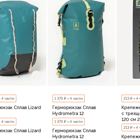
В корзину
× 4 части
1 375 ₽ × 4 части
213 ₽ × 4
юкзак Сплав Lizard
Герморюкзак Сплав
Крепежн
Hydrometra 12
с трехщ
120 см 
× 4 части
1 375 ₽ × 4 части
213 ₽ × 4
юкзак Сплав Lizard
Герморюкзак Сплав
Hydrometra 12
Крепежн