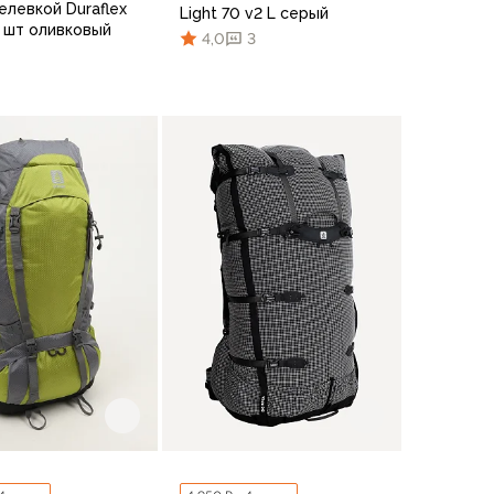
елевкой Duraflex
Light 70 v2 L серый
2 шт оливковый
4,0
3
В корзину
В корзину