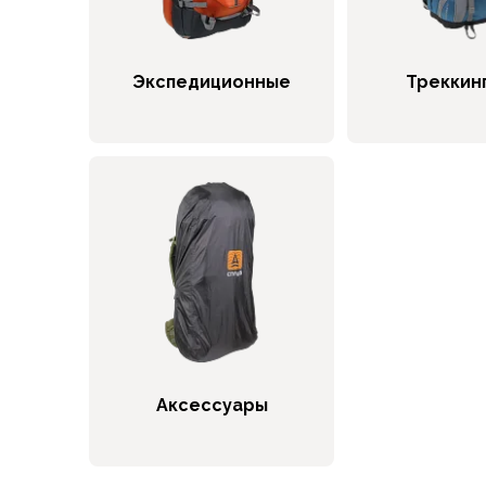
Брюки софтшелл и ветрозащита
Флисовые брюки
Беговые и спортивные
Экспедиционные
Треккин
Шорты
Брюки с синтетическим утеплителем
Термобелье
Термофутболки
Термокальсоны
Термотрусы
Комбинезоны, изотермики
Футболки, лонгсливы
Рубашки
Толстовки, худи
Нижнее белье
Спелеокомбинезоны
Женская одежда
Аксессуары
Куртки
Мембранные куртки
Куртки софтшелл и ветрозащита