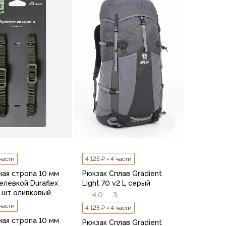
В корзину
В корзину
 части
4 125 ₽ × 4 части
ая стропа 10 мм
Рюкзак Сплав Gradient
елевкой Duraflex
Light 70 v2 L серый
2 шт оливковый
4,0
3
 части
4 125 ₽ × 4 части
ая стропа 10 мм
Рюкзак Сплав Gradient