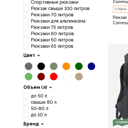
Футболки
Commut
Спортивные рюкзаки
Нижнее белье
Рюкзак свыше 100 литров
3 998 ₽ 
Обувь
Рюкзаки 70 литров
Рюкзак
Рюкзаки для альпинизма
Мужская обувь
Commut
Рюкзаки 75 литров
Ботинки
Рюкзаки 60 литров
Утепленные
Рюкзаки 50 литров
Неутепленные
Рюкзаки 65 литров
Полуботинки
Цвет
Кроссовки
Трейловые кроссовки
Повседневные кроссовки
Кроссовки треккинговые
Сапоги
Объем (л)
Зимние
до 50 л
Демисезонные
свыше 80 л
Болотные сапоги, забродники
50-80 л
Вкладыши
до 10 л
Сандалии
НОВИН
Бренд
Гамаши, бахилы