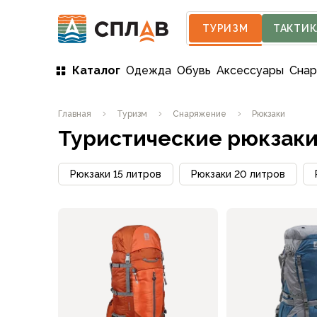
ТУРИЗМ
ТАКТИК
Каталог
Одежда
Обувь
Аксессуары
Сна
Одежда
Главная
Туризм
Снаряжение
Рюкзаки
Мужская одежда
Туристические рюкзак
Куртки
Мембранные куртки
Куртки софтшелл и ветрозащита
Рюкзаки 15 литров
Рюкзаки 20 литров
Флисовые куртки
Беговые и спортивные
Пончо и дождевики
Пуховые куртки
Куртки с синтетическим утеплителем
Жилеты
Брюки
Мембранные брюки