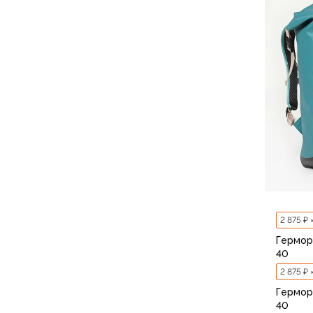
Для бивуака, чуни
Мембранные носки
Неопреновые носки
Ремни брючные
Уход за одеждой
Снаряжение
Палатки и тенты
1-местные
2-местные
3-местные
Более 5 мест
Тенты
Аксессуары
Гамаки
2 875 ₽ 
Спальные мешки
Гермор
Пуховые спальники
40
С синтетическим утеплителем
2 875 ₽ 
Двухместные спальники
Гермор
Вкладыши
40