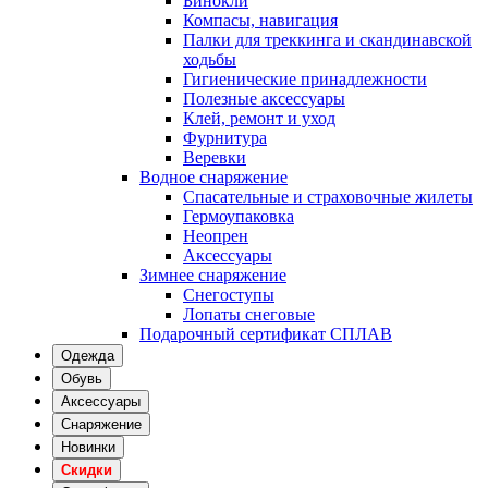
Бинокли
Компасы, навигация
Палки для треккинга и скандинавской
ходьбы
Гигиенические принадлежности
Полезные аксессуары
Клей, ремонт и уход
Фурнитура
Веревки
Водное снаряжение
Спасательные и страховочные жилеты
Гермоупаковка
Неопрен
Аксессуары
Зимнее снаряжение
Снегоступы
Лопаты снеговые
Подарочный сертификат СПЛАВ
Одежда
Обувь
Аксессуары
Снаряжение
Новинки
Скидки