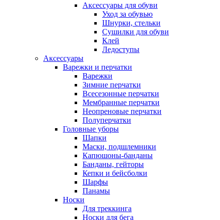
Аксессуары для обуви
Уход за обувью
Шнурки, стельки
Сушилки для обуви
Клей
Ледоступы
Аксессуары
Варежки и перчатки
Варежки
Зимние перчатки
Всесезонные перчатки
Мембранные перчатки
Неопреновые перчатки
Полуперчатки
Головные уборы
Шапки
Маски, подшлемники
Капюшоны-банданы
Банданы, гейторы
Кепки и бейсболки
Шарфы
Панамы
Носки
Для треккинга
Носки для бега