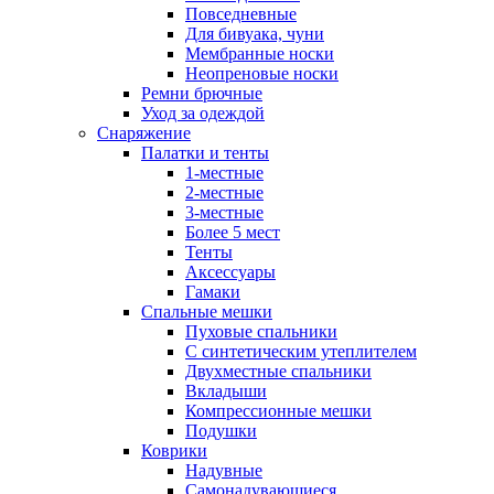
Повседневные
Для бивуака, чуни
Мембранные носки
Неопреновые носки
Ремни брючные
Уход за одеждой
Снаряжение
Палатки и тенты
1-местные
2-местные
3-местные
Более 5 мест
Тенты
Аксессуары
Гамаки
Спальные мешки
Пуховые спальники
С синтетическим утеплителем
Двухместные спальники
Вкладыши
Компрессионные мешки
Подушки
Коврики
Надувные
Самонадувающиеся