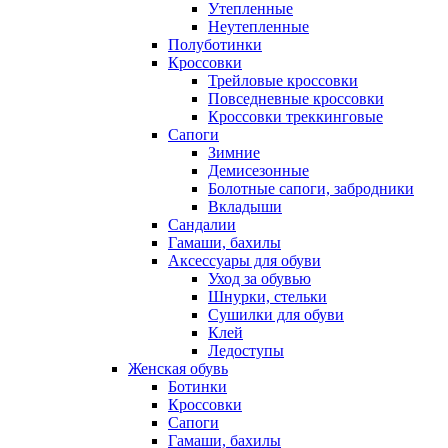
Утепленные
Неутепленные
Полуботинки
Кроссовки
Трейловые кроссовки
Повседневные кроссовки
Кроссовки треккинговые
Сапоги
Зимние
Демисезонные
Болотные сапоги, забродники
Вкладыши
Сандалии
Гамаши, бахилы
Аксессуары для обуви
Уход за обувью
Шнурки, стельки
Сушилки для обуви
Клей
Ледоступы
Женская обувь
Ботинки
Кроссовки
Сапоги
Гамаши, бахилы