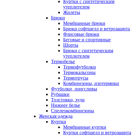
Куртки с синтетическим
утеплителем
Жилеты
Брюки
Мембранные брюки
Брюки софтшелл и ветрозащита
Флисовые брюки
Беговые и спортивные
Шорты
Брюки с синтетическим
утеплителем
Термобелье
Термофутболки
Термокальсоны
Термотрусы
Комбинезоны, изотермики
Футболки, лонгсливы
Рубашки
Толстовки, худи
Нижнее белье
Спелеокомбинезоны
Женская одежда
Куртки
Мембранные куртки
Куртки софтшелл и ветрозащита