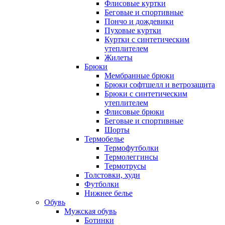
Флисовые куртки
Беговые и спортивные
Пончо и дождевики
Пуховые куртки
Куртки с синтетическим
утеплителем
Жилеты
Брюки
Мембранные брюки
Брюки софтшелл и ветрозащита
Брюки с синтетическим
утеплителем
Флисовые брюки
Беговые и спортивные
Шорты
Термобелье
Термофутболки
Термолеггинсы
Термотрусы
Толстовки, худи
Футболки
Нижнее белье
Обувь
Мужская обувь
Ботинки