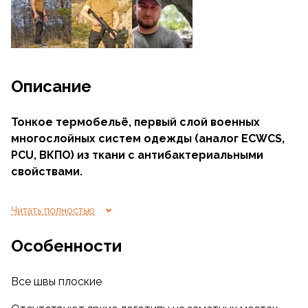
Описание
Тонкое термобельё, первый слой военных
многослойных систем одежды (аналог ECWCS,
PCU, ВКПО) из ткани с антибактериальными
свойствами.
Конструктивно и по материалу является
Читать полностью
копией
туристической модели Fresh
, но в
защитном однотонном или камуфлированном
Особенности
исполнении и с приглушённым логотипом.
Прекрасно подходит как вооружённым
Все швы плоские
профессионалам, так и туристам. Выпускается
также
с коротким рукавом
.