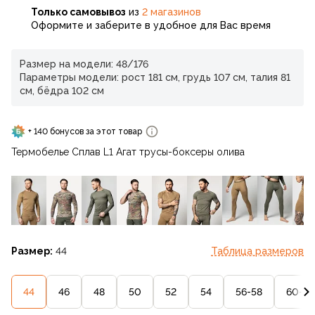
Только самовывоз
из
2 магазинов
Оформите и заберите в удобное для Вас время
Размер на модели: 48/176
Параметры модели: рост 181 см, грудь 107 см, талия 81
см, бёдра 102 см
+ 140 бонусов за этот товар
Термобелье Сплав L1 Агат трусы-боксеры олива
Размер:
44
Таблица размеров
44
46
48
50
52
54
56-58
60-62