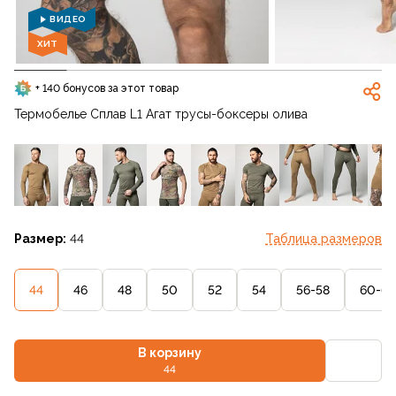
ВИДЕО
ХИТ
+ 140 бонусов за этот товар
Термобелье Сплав L1 Агат трусы-боксеры олива
Размер:
44
Таблица размеров
44
46
48
50
52
54
56-58
60-62
В корзину
44